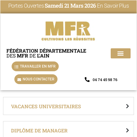
Samedi 21 Mars 2026
Portes Ouvertes
En Savoir Plus
FÉDÉRATION DÉPARTEMENTALE
DES
MFR
DE
L'AIN
TRAVAILLER EN MFR
Trouver sa MFR
Choisir un métier
Alternance et appre
Découvrir les MFR
NOUS CONTACTER
04 74 45 98 76
VACANCES UNIVERSITAIRES
DIPLÔME DE MANAGER