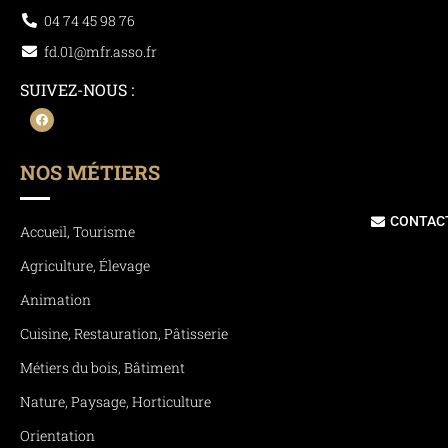
04 74 45 98 76
fd.01@mfr.asso.fr
SUIVEZ-NOUS :
NOS MÉTIERS
CONTAC
Accueil, Tourisme
Agriculture, Élevage
Animation
Cuisine, Restauration, Pâtisserie
Métiers du bois, Bâtiment
Nature, Paysage, Horticulture
Orientation