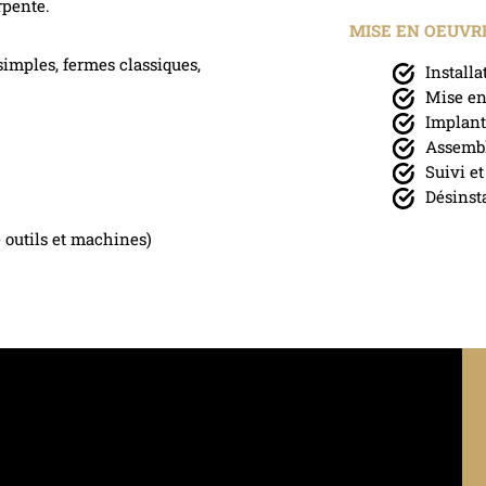
rpente.
MISE EN OEUVRE
simples, fermes classiques,
Installa
Mise en
Implanta
Assembl
Suivi et
Désinst
e outils et machines)