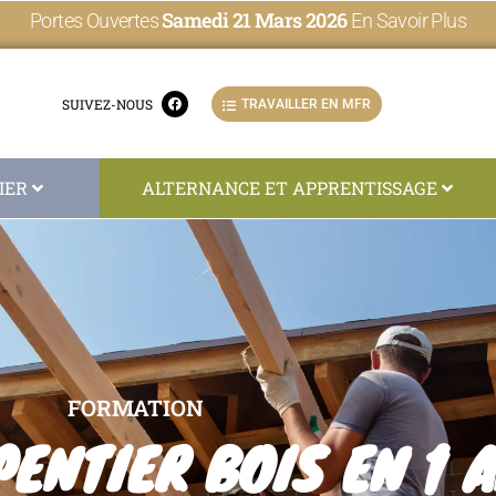
Samedi 21 Mars 2026
Portes Ouvertes
En Savoir Plus
SUIVEZ-NOUS
TRAVAILLER EN MFR
IER
ALTERNANCE ET APPRENTISSAGE
FORMATION
ENTIER BOIS EN 1 