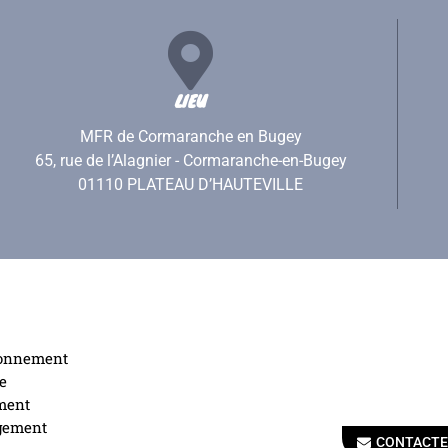
LIEU
MFR de Cormaranche en Bugey
65, rue de l’Alagnier - Cormaranche-en-Bugey
01110 PLATEAU D’HAUTEVILLE
ionnement
e
ment
gement
CONTACTE