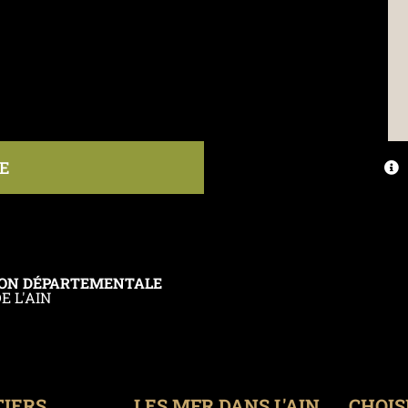
E
ION DÉPARTEMENTALE
E L'AIN
IERS
LES MFR DANS L'AIN
CHOIS