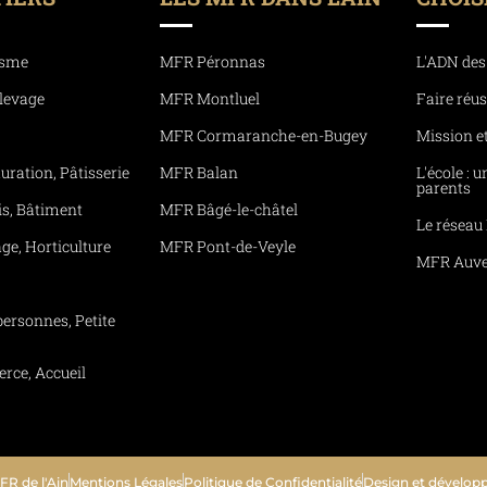
isme
MFR Péronnas
L'ADN des
Élevage
MFR Montluel
Faire réu
MFR Cormaranche-en-Bugey
Mission e
uration, Pâtisserie
MFR Balan
L'école : 
parents
is, Bâtiment
MFR Bâgé-le-châtel
Le résea
ge, Horticulture
MFR Pont-de-Veyle
MFR Auve
personnes, Petite
rce, Accueil
R de l'Ain
Mentions Légales
Politique de Confidentialité
Design et dévelop