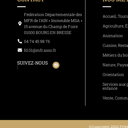
Fédération Départementale des
Accueil, Tour
MFR de l’AIN « Immeuble MSA »
Agriculture, 
15 avenue du Champ de Foire
01000 BOURG EN BRESSE
Animation
04 74 45 98 76
Cuisine, Resta
fd.01@mfr.asso.fr
Métiers du bo
SUIVEZ-NOUS
Nature, Paysa
:
Orientation
Services aux 
enfance
Vente, Comme
©Copyright-2022 FDMF