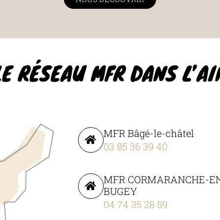
LE RÉSEAU MFR DANS L’AI
MFR Bâgé-le-châtel
03 85 36 39 40
MFR CORMARANCHE-E
BUGEY
04 74 35 28 59