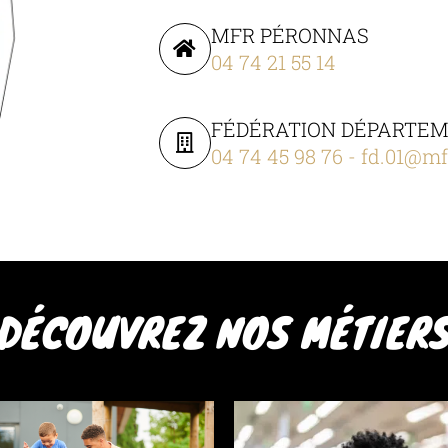
MFR PÉRONNAS
04 74 21 55 14
FÉDÉRATION DÉPARTEME
04 74 45 98 76
-
fd.01@mfr
DÉCOUVREZ NOS MÉTIER