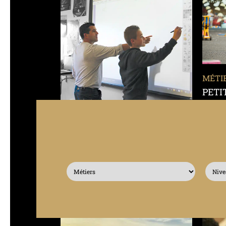
MÉTI
PETI
1
form
MÉTIER
EN SA
ORIENTATION (4ÈME –
3ÈME)
8
formations disponibles
EN SAVOIR PLUS