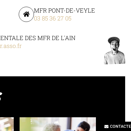
MFR PONT-DE-VEYLE
03 85 36 27 05
NTALE DES MFR DE L'AIN
.asso.fr
S
CONTACTE